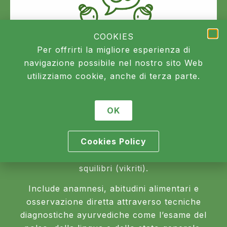
COOKIES
Per offrirti la migliore esperienza di
navigazione possibile nel nostro sito Web
utilizziamo cookie, anche di terza parte.
Visita Ayurvedica
OK
La visita ayurvedica è una valutazione medica
Cookies Policy
completa che permette di comprendere la
costituzione individuale (prakriti) e gli eventuali
squilibri (vikriti).
Include anamnesi, abitudini alimentari e
osservazione diretta attraverso tecniche
diagnostiche ayurvediche come l’esame del